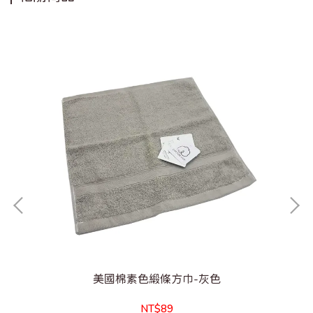
美國棉素色緞條方巾-灰色
NT$89