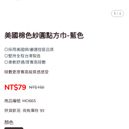
1
/
4
美國棉色紗圓點方巾-藍色
◎採用美國綿/嚴選控管品質
◎堅持全程台灣製造
◎柔軟舒適/厚實高磅數
磅數更厚實高級質感感受
NT$79
NT$150
商品編號:
MO665
供貨狀況:
尚有庫存 93
顏色