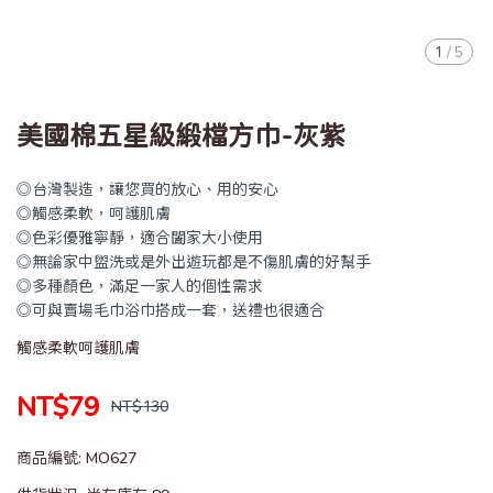
1
/
5
美國棉五星級緞檔方巾-灰紫
◎台灣製造，讓您買的放心、用的安心
◎觸感柔軟，呵護肌膚
◎色彩優雅寧靜，適合闔家大小使用
◎無論家中盥洗或是外出遊玩都是不傷肌膚的好幫手
◎多種顏色，滿足一家人的個性需求
◎可與賣場毛巾浴巾搭成一套，送禮也很適合
觸感柔軟呵護肌膚
NT$79
NT$130
商品編號:
MO627