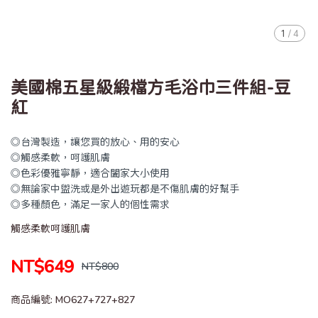
1
/
4
美國棉五星級緞檔方毛浴巾三件組-豆
紅
◎台灣製造，讓您買的放心、用的安心
◎觸感柔軟，呵護肌膚
◎色彩優雅寧靜，適合闔家大小使用
◎無論家中盥洗或是外出遊玩都是不傷肌膚的好幫手
◎多種顏色，滿足一家人的個性需求
觸感柔軟呵護肌膚
NT$649
NT$800
商品編號:
MO627+727+827