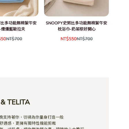
史努比多功能無棉絮午安
SNOOPY史努比多功能無棉絮午安
SNO
-煙燻藍歐拉夫
枕浴巾-奶茶棕好開心
550
NT$700
NT$550
NT$700
& TELITA
晚支持著你，彷彿為你量身打造一般 
舒適感，更擁有獨特性機能剪裁