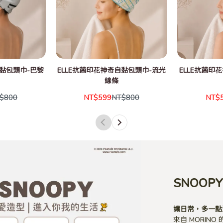
自黏包頭巾-巴黎
ELLE抗菌印花神奇自黏包頭巾-流光
ELLE抗菌印
風
線條
$800
NT$599
NT$800
NT$
SNOOP
讓日常，多一點
來自 MORINO