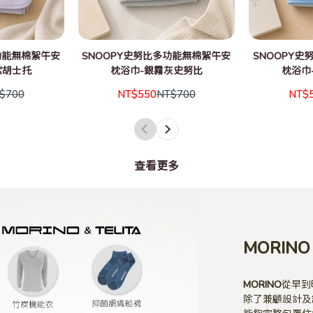
功能無棉絮午安
SNOOPY史努比多功能無棉絮午安
SNOOPY
紫胡士托
枕浴巾-銀霧灰史努比
枕浴巾
$700
NT$550
NT$700
NT$
查看更多
MORINO 
MORINO
從早到
除了兼顧設計及