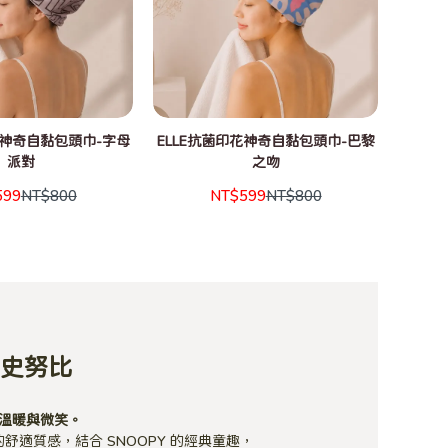
花神奇自黏包頭巾-字母
ELLE抗菌印花神奇自黏包頭巾-巴黎
ELL
派對
之吻
599
NT$800
NT$599
NT$800
Y史努比
溫暖與微笑。
 的舒適質感，結合 SNOOPY 的經典童趣，