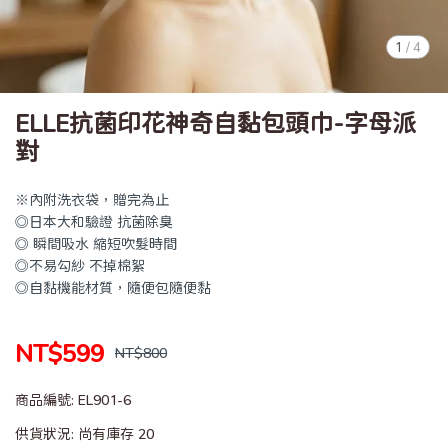
1
/
4
ELLE抗菌印花神奇自黏包頭巾-字母派
對
※內附洗衣袋，贈完為止
◎日本大和驗證 抗菌除臭
◎ 瞬間吸水 縮短吹髮時間
◎不易勾紗 不掉棉絮
◎自黏機能材質，隨便包隨便黏
NT$599
NT$800
商品編號:
EL901-6
供貨狀況:
尚有庫存 20