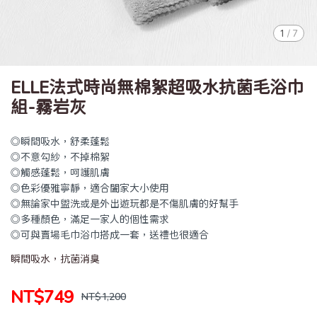
1
/
7
ELLE法式時尚無棉絮超吸水抗菌毛浴巾
組-霧岩灰
◎瞬間吸水，舒柔蓬鬆
◎不意勾紗，不掉棉絮
◎觸感蓬鬆，呵護肌膚
◎色彩優雅寧靜，適合闔家大小使用
◎無論家中盥洗或是外出遊玩都是不傷肌膚的好幫手
◎多種顏色，滿足一家人的個性需求
◎可與賣場毛巾浴巾搭成一套，送禮也很適合
瞬間吸水，抗菌消臭
NT$749
NT$1,200