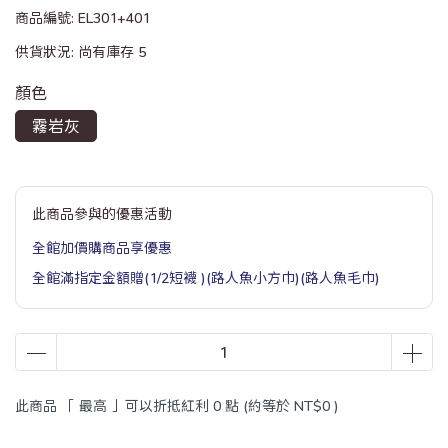
商品編號:
EL301+401
供貨狀況:
尚有庫存 5
顏色
霧岩灰
此商品參與的優惠活動
全館加價購商品享優惠
全館滿指定金額贈(1/2短襪 )(路人魚小方巾)(路人魚毛巾)
此商品 「 最高 」可以折抵紅利
0
點 (約等於
NT$0
)