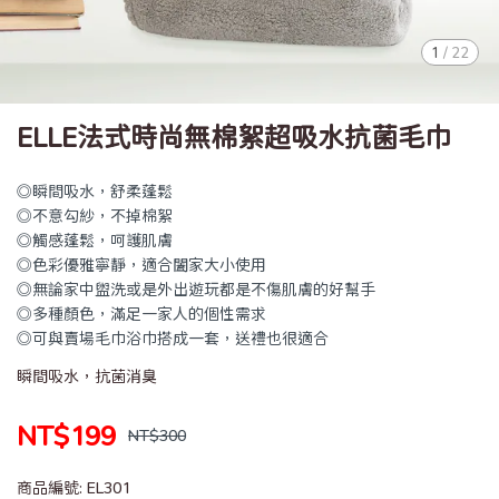
1
/
22
ELLE法式時尚無棉絮超吸水抗菌毛巾
◎瞬間吸水，舒柔蓬鬆
◎不意勾紗，不掉棉絮
◎觸感蓬鬆，呵護肌膚
◎色彩優雅寧靜，適合闔家大小使用
◎無論家中盥洗或是外出遊玩都是不傷肌膚的好幫手
◎多種顏色，滿足一家人的個性需求
◎可與賣場毛巾浴巾搭成一套，送禮也很適合
瞬間吸水，抗菌消臭
NT$199
NT$300
商品編號:
EL301