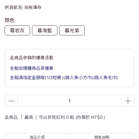
供貨狀況:
尚有庫存
顏色
霧岩灰
暮海藍
暮光紫
此商品參與的優惠活動
全館加價購商品享優惠
全館滿指定金額贈(1/2短襪 )(路人魚小方巾)(路人魚毛巾)
此商品 「 最高 」可以折抵紅利
0
點 (約等於
NT$0
)
商品介紹
規格說明