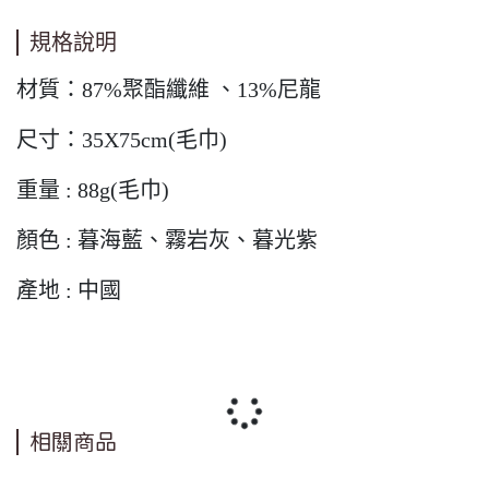
規格說明
材質：87%聚酯纖維 、13%尼龍
尺寸：35X75cm(毛巾)
重量 : 88g(毛巾)
顏色 : 暮海藍、霧岩灰、暮光紫
產地 : 中國
相關商品