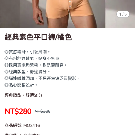
1
/
5
經典素色平口褲/橘色
◎質感設計，引領風潮。
◎布料舒適透氣，貼身不緊身。
◎採用寬版鬆緊帶，耐洗更耐穿。
◎經典版型，舒適滿分。
◎彈性纖維添加，不易產生疲乏及變形。
◎貼心開檔設計。
經典版型，舒適滿分
NT$280
NT$380
商品編號:
MO2416