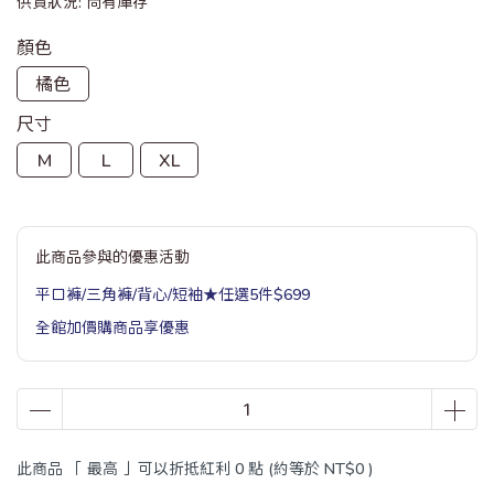
供貨狀況:
尚有庫存
顏色
橘色
尺寸
M
L
XL
此商品參與的優惠活動
平口褲/三角褲/背心/短袖★任選5件$699
全館加價購商品享優惠
此商品 「 最高 」可以折抵紅利
0
點 (約等於
NT$0
)