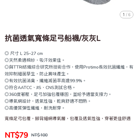
1
/
6
抗菌透氣寬條足弓船襪/灰灰L
◎ 尺寸 L 25~27 cm
◎天然柔適棉紗，吸汗效果佳。
◎與TTRI紡織綜合研究所技術合作，使用Protimo長效抗菌纖維，有
效抑制細菌孳生，防止異味產生。
◎有效抗菌消臭，纖維滅菌率高達99.9%。
◎符合AATCC、JIS、CNS測試合格。
◎360度著壓，足弓加強包覆穩固，並給予適當支撐力。
◎導氣網設計，透氣性強，乾爽舒適不悶熱。
◎高優質彈性纖維，耐洗耐穿。
寬條足弓包覆，腳背細網導氣層，包覆及透氣性強，穿著更佳舒適
NT$79
NT$100