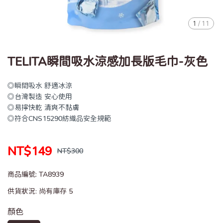
1
/
11
TELITA瞬間吸水涼感加長版毛巾-灰色
◎瞬間吸水 舒適冰涼
◎台灣製造 安心使用
◎易擰快乾 清爽不黏膚
◎符合CNS15290紡織品安全規範
NT$149
NT$300
商品編號:
TA8939
供貨狀況:
尚有庫存 5
顏色