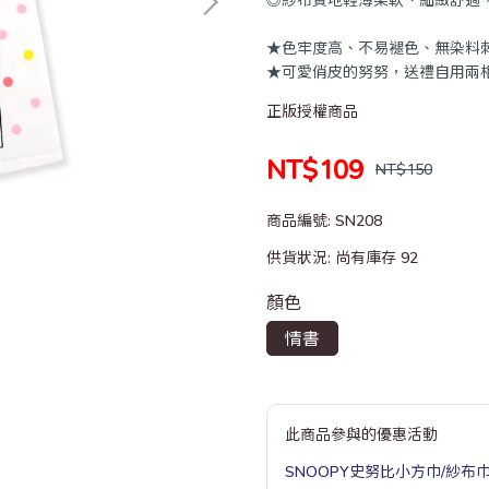
★色牢度高、不易褪色、無染料
★可愛俏皮的努努，送禮自用兩
正版授權商品
NT$109
NT$150
商品編號:
SN208
供貨狀況:
尚有庫存 92
顏色
情書
此商品參與的優惠活動
SNOOPY史努比小方巾/紗布巾