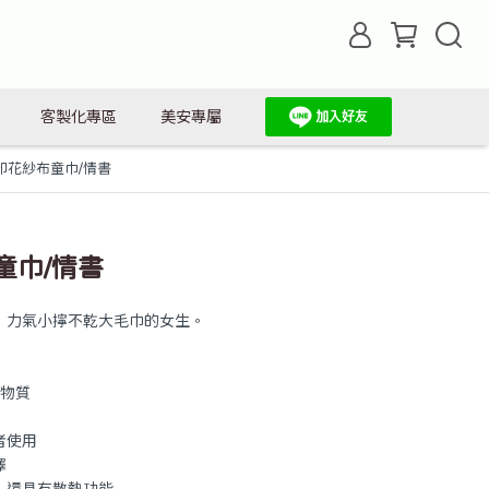
客製化專區
美安專屬
Y印花紗布童巾/情書
童巾/情書
，力氣小擰不乾大毛巾的女生。
害物質
者使用
擇
，還具有散熱功能