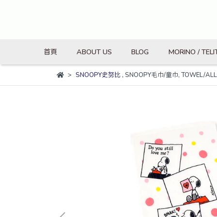
首頁
ABOUT US
BLOG
MORINO / TELI
SNOOPY史努比
,
SNOOPY毛巾/童巾
,
TOWEL/ALL