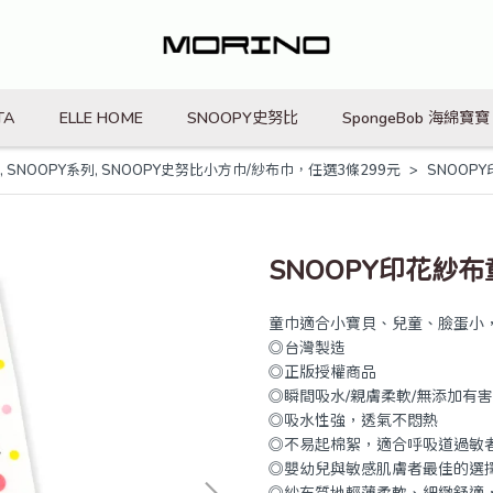
TA
ELLE HOME
SNOOPY史努比
SpongeBob 海綿寶寶
,
SNOOPY系列
,
SNOOPY史努比小方巾/紗布巾，任選3條299元
SNOOP
SNOOPY印花紗布
童巾適合小寶貝、兒童、臉蛋小
◎台灣製造
◎正版授權商品
◎瞬間吸水/親膚柔軟/無添加有
◎吸水性強，透氣不悶熱
◎不易起棉絮，適合呼吸道過敏
◎嬰幼兒與敏感肌膚者最佳的選
◎紗布質地輕薄柔軟、細緻舒適