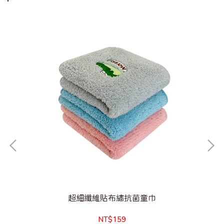
超細纖維貼布繡抗菌童巾
NT$159