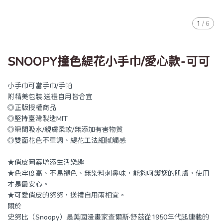
1
/
6
SNOOPY撞色緹花小手巾/愛心款-可可
小手巾可當手巾/手帕
附精美包裝,送禮自用皆合宜
◎正版授權商品
◎堅持臺灣製造MIT
◎瞬間吸水/親膚柔軟/無添加有害物質
◎雙面花色不單調、緹花工法細膩觸感
★俏皮圖案增添生活樂趣
★色牢度高、不易褪色、無染料刺鼻味，能夠呵護您的肌膚，使用
才是最安心。
★可愛俏皮的努努，送禮自用兩相宜。
關於
史努比（Snoopy）是美國漫畫家查爾斯·舒茲從1950年代起連載的