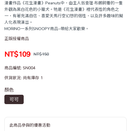
漫畫作品《花生漫畫》Peanuts中，由主人翁查理·布朗飼養的一隻
外觀為黑白花色的小獵犬。牠是《花生漫畫》裡代表性的角色之
一，有著充滿自信、喜愛天馬行空幻想的個性，以及許多趣味的擬
人化表現演出。
MORINO一系列SNOOPY商品~帶給大家歡樂。
正版授權商品
NT$109
NT$150
商品編號:
SN004
供貨狀況:
尚有庫存 1
顏色
可可
此商品參與的優惠活動