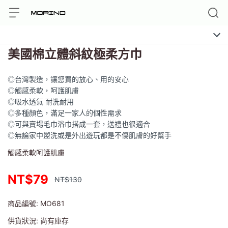
美國棉立體斜紋極柔方巾
◎台灣製造，讓您買的放心、用的安心
◎觸感柔軟，呵護肌膚
◎吸水透氣 耐洗耐用
◎多種顏色，滿足一家人的個性需求
◎可與賣場毛巾浴巾搭成一套，送禮也很適合
◎無論家中盥洗或是外出遊玩都是不傷肌膚的好幫手
觸感柔軟呵護肌膚
NT$79
NT$130
商品編號:
MO681
供貨狀況:
尚有庫存