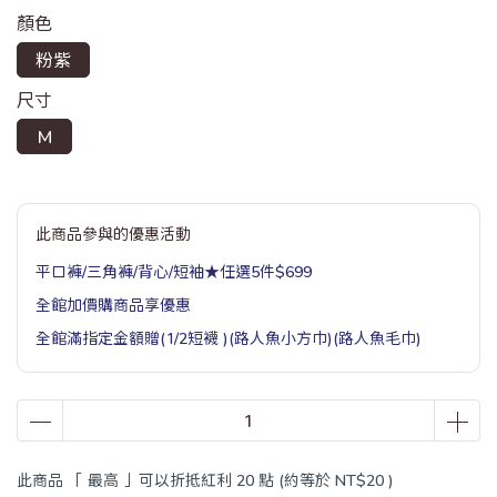
顏色
粉紫
尺寸
M
此商品參與的優惠活動
平口褲/三角褲/背心/短袖★任選5件$699
全館加價購商品享優惠
全館滿指定金額贈(1/2短襪 )(路人魚小方巾)(路人魚毛巾)
此商品 「 最高 」可以折抵紅利
20
點 (約等於
NT$20
)