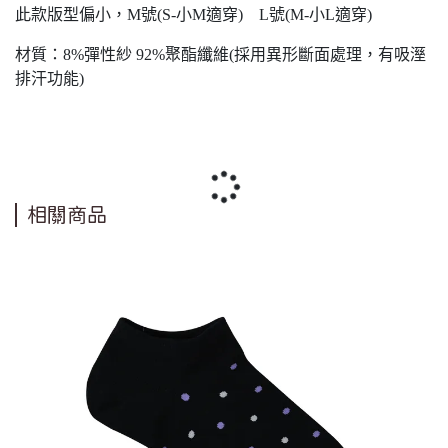
此款版型偏小，M號(S-小M適穿) L號(M-小L適穿)
材質：8%彈性紗 92%聚酯纖維(採用異形斷面處理，有吸溼
排汗功能)
相關商品