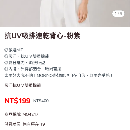
1
/
9
抗UV吸排速乾背心-粉紫
◎嚴選MIT
◎吸汗、抗ＵＶ雙重機能
◎夏日魅力‧顯腰版型
◎內搭、外穿都適合，時尚百搭
太陽好大我不怕！MORINO帶妳展現自在自信，與陽光爭艷！
吸汗抗ＵＶ雙重機能
NT$199
NT$400
商品編號:
MO4217
供貨狀況:
尚有庫存 19