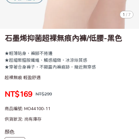
1
/
7
石墨烯抑菌超裸無痕內褲/低腰-黑色
★輕薄貼身，褲腳不捲邊
★超細聚醯胺纖維、觸感細緻，冰涼絲質感
★穿著合身褲子，不顯露內褲痕跡，幾近無穿感
超裸無痕 輕盈舒適
NT$169
NT$299
商品編號:
MO44100-11
供貨狀況:
尚有庫存
顏色