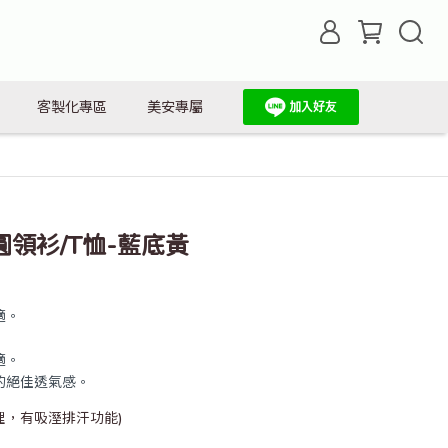
客製化專區
美安專屬
領衫/T恤-藍底黃
適。
適。
的絕佳透氣感。
理，有吸溼排汗功能)