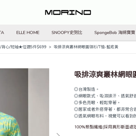
TA
ELLE HOME
SNOOPY史努比
SpongeBob 海綿寶寶
/背心/短袖★任選5件$699
吸排涼爽叢林網眼圓領衫/T恤-藍底黃
吸排涼爽叢林網眼圓
◎台灣製造。
◎網眼款式、吸濕排汗、透氣舒
◎多色亮眼，輕鬆穿著。
◎居家或者外搭穿著，都非常合
◎透氣網眼布料，視覺可以看到
100%聚酯纖維(採用異形斷面處