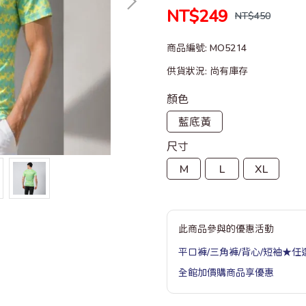
NT$249
NT$450
商品編號:
MO5214
供貨狀況:
尚有庫存
顏色
藍底黃
尺寸
M
L
XL
此商品參與的優惠活動
平口褲/三角褲/背心/短袖★任選
全館加價購商品享優惠