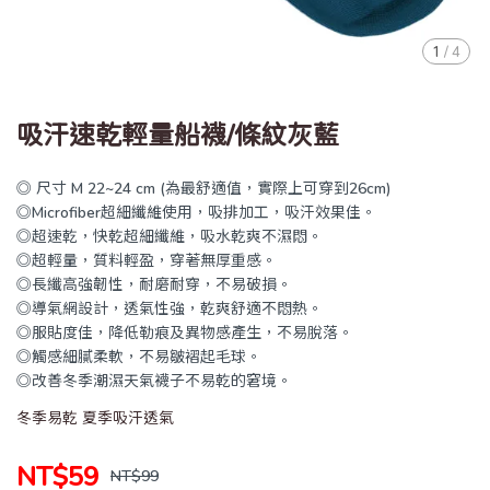
1
/
4
吸汗速乾輕量船襪/條紋灰藍
◎ 尺寸 M 22~24 cm (為最舒適值，實際上可穿到26cm)
◎Microfiber超細纖維使用，吸排加工，吸汗效果佳。
◎超速乾，快乾超細纖維，吸水乾爽不濕悶。
◎超輕量，質料輕盈，穿著無厚重感。
◎長纖高強韌性，耐磨耐穿，不易破損。
◎導氣網設計，透氣性強，乾爽舒適不悶熱。
◎服貼度佳，降低勒痕及異物感產生，不易脫落。
◎觸感細膩柔軟，不易皺褶起毛球。
◎改善冬季潮濕天氣襪子不易乾的窘境。
冬季易乾 夏季吸汗透氣
NT$59
NT$99