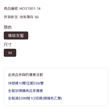
商品編號:
MO31501-14
供貨狀況:
尚有庫存 50
顏色
條紋灰藍
尺寸
M
此商品參與的優惠活動
休閒襪10雙任選$59/雙
全館加價購商品享優惠
全館滿$599贈1/2短襪(隨機色乙雙)