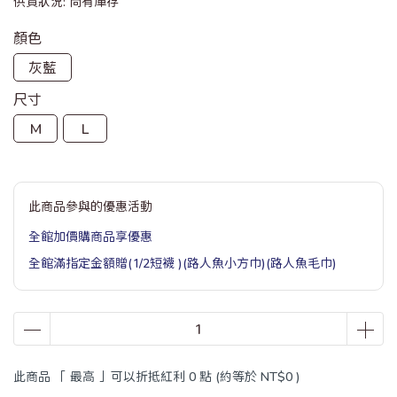
供貨狀況:
尚有庫存
顏色
灰藍
尺寸
M
L
此商品參與的優惠活動
全館加價購商品享優惠
全館滿指定金額贈(1/2短襪 )(路人魚小方巾)(路人魚毛巾)
此商品 「 最高 」可以折抵紅利
0
點 (約等於
NT$0
)