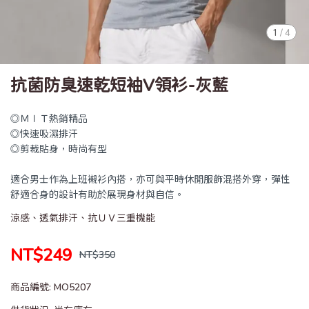
1
/
4
抗菌防臭速乾短袖V領衫-灰藍
◎ＭＩＴ熱銷精品
◎快速吸濕排汗
◎剪裁貼身，時尚有型
適合男士作為上班襯衫內搭，亦可與平時休閒服飾混搭外穿，彈性
舒適合身的設計有助於展現身材與自信。
涼感、透氣排汗、抗ＵＶ三重機能
NT$249
NT$350
商品編號:
MO5207