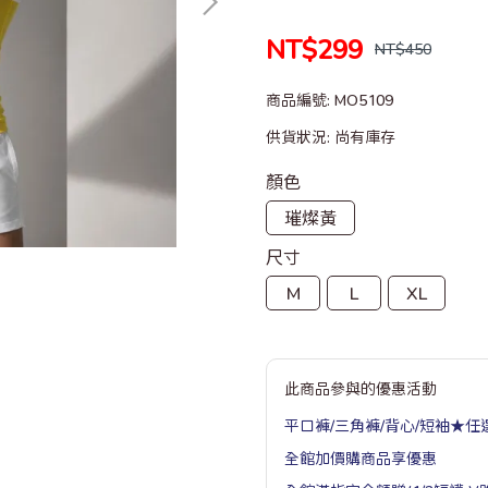
NT$299
NT$450
商品編號:
MO5109
供貨狀況:
尚有庫存
顏色
璀燦黃
尺寸
M
L
XL
此商品參與的優惠活動
平口褲/三角褲/背心/短袖★任選
全館加價購商品享優惠