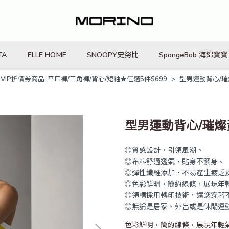
TA
ELLE HOME
SNOOPY史努比
SpongeBob 海綿寶寶
VIP折價券商品
,
平口褲/三角褲/背心/短袖★任選5件$699
型男運動背心/璀
型男運動背心/璀燦
◎質感設計，引領風潮。
◎布料舒適透氣，貼身不緊身。
◎彈性纖維添加，不易產生疲乏
◎色彩鮮明，簡約線條，展現年
◎領標採用轉印技術，讓您穿著
◎無論是居家、外出或是休閒運
色彩鮮明，簡約線條，展現年輕