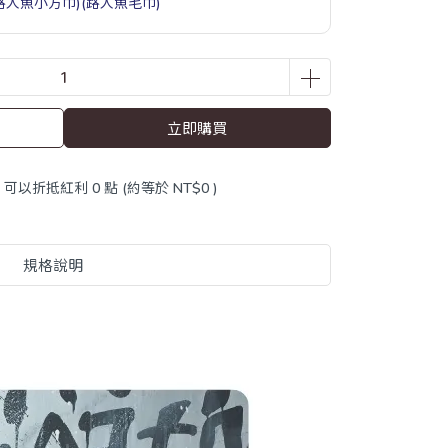
(路人魚小方巾)(路人魚毛巾)
立即購買
 」可以折抵紅利
0
點 (約等於
NT$0
)
規格說明