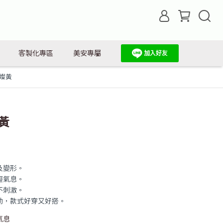
客製化專區
美安專屬
燦黃
黃
及變形。
輕氣息。
不刺激。
動，款式好穿又好搭。
氣息