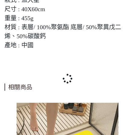
款式 : 派大星
尺寸 : 40X60cm
重量 : 455g
材質 : 表層/ 100%聚氨酯 底層/ 50%聚異戊二
烯、50%碳酸鈣
產地 : 中國
相關商品