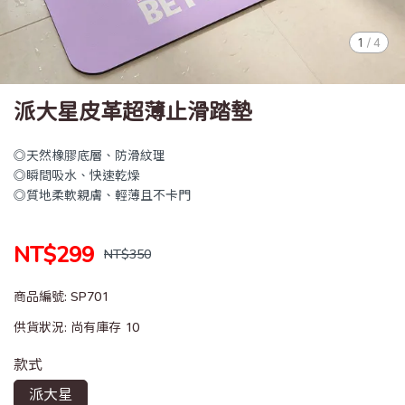
1
/
4
派大星皮革超薄止滑踏墊
◎天然橡膠底層、防滑紋理
◎瞬間吸水、快速乾燥
◎質地柔軟親膚、輕薄且不卡門
NT$299
NT$350
商品編號:
SP701
供貨狀況:
尚有庫存 10
款式
派大星