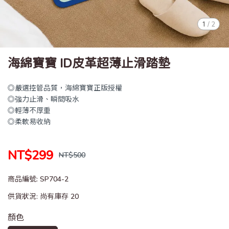
1
/
2
海綿寶寶 ID皮革超薄止滑踏墊
◎嚴選控管品質，海綿寶寶正版授權
◎強力止滑、瞬間吸水
◎輕薄不厚重
◎柔軟易收納
NT$299
NT$500
商品編號:
SP704-2
供貨狀況:
尚有庫存 20
顏色