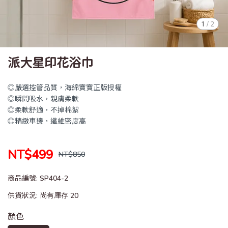
1
/
2
派大星印花浴巾
◎嚴選控管品質，海綿寶寶正版授權
◎瞬間吸水，親膚柔軟
◎柔軟舒適，不掉棉絮
◎精緻車邊，纖維密度高
NT$499
NT$850
商品編號:
SP404-2
供貨狀況:
尚有庫存 20
顏色