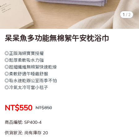
1
/
2
呆呆魚多功能無棉絮午安枕浴巾
◎正版海綿寶寶授權
◎鬆厚柔軟吸水力強
◎超細纖維無棉絮快速乾燥
◎柔軟舒適午睡最舒服
◎吸水速乾辦公室雨季不怕
◎冷氣太冷可當小毯子
NT$550
NT$850
商品編號:
SP400-4
供貨狀況:
尚有庫存 20