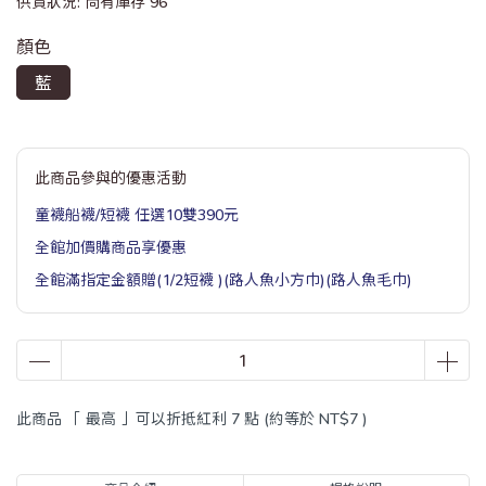
供貨狀況:
尚有庫存 96
顏色
藍
此商品參與的優惠活動
童襪船襪/短襪 任選10雙390元
全館加價購商品享優惠
全館滿指定金額贈(1/2短襪 )(路人魚小方巾)(路人魚毛巾)
此商品 「 最高 」可以折抵紅利
7
點 (約等於
NT$7
)