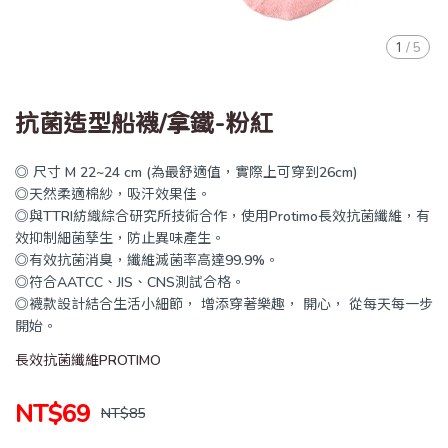
1
/
5
抗菌造型船襪/拿鐵-粉紅
◎ 尺寸 M 22~24 cm (為最舒適值，實際上可穿到26cm)
◎天然柔適棉紗，吸汗效果佳。
◎與TTRI紡織綜合研究所技術合作，使用Protimo長效抗菌纖維，有
效抑制細菌孳生，防止異味產生。
◎有效抗菌消臭，纖維滅菌率高達99.9%。
◎符合AATCC、JIS、CNS測試合格。
◎襪款設計結合生活小細節， 增添穿著樂趣， 開心， 從每天每一步
開始。
長效抗菌纖維PROTIMO
NT$69
NT$85