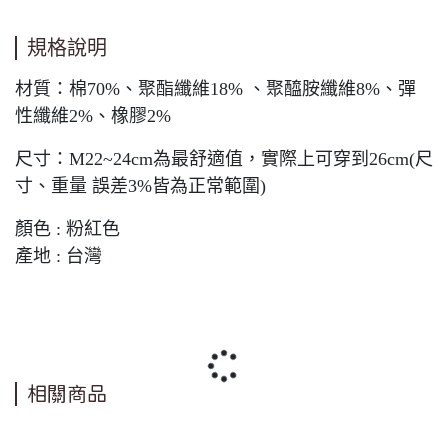
規格說明
材質：棉70%、聚酯纖維18% 、聚醯胺纖維8%、彈
性纖維2%、橡膠2%
尺寸：M22~24cm為最舒適值，實際上可穿到26cm(尺
寸、重量 誤差3%皆為正常範圍)
顏色 : 粉紅色
產地 : 台灣
相關商品