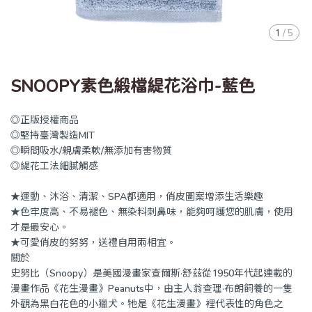
1
/
5
SNOOPY素色緞檔緹花浴巾-藍色
◎正版授權商品
◎堅持臺灣製造MIT
◎瞬間吸水/親膚柔軟/無添加有害物質
◎緹花工法細膩觸感
★運動、沐浴、清潔、SPA都適用，俏皮圖案增添生活樂趣
★色牢度高、不易褪色、無染料刺鼻味，能夠呵護您的肌膚，使用
才是最安心。
★可愛俏皮的努努，送禮自用兩相宜。
關於
史努比（Snoopy）是美國漫畫家查爾斯·舒茲從1950年代起連載的
漫畫作品《花生漫畫》Peanuts中，由主人翁查理·布朗飼養的一隻
外觀為黑白花色的小獵犬。牠是《花生漫畫》裡代表性的角色之