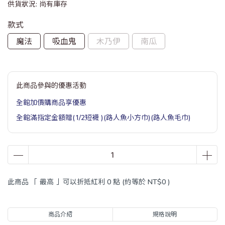
供貨狀況:
尚有庫存
款式
魔法
吸血鬼
木乃伊
南瓜
此商品參與的優惠活動
全館加價購商品享優惠
全館滿指定金額贈(1/2短襪 )(路人魚小方巾)(路人魚毛巾)
此商品 「 最高 」可以折抵紅利
0
點 (約等於
NT$0
)
商品介紹
規格說明