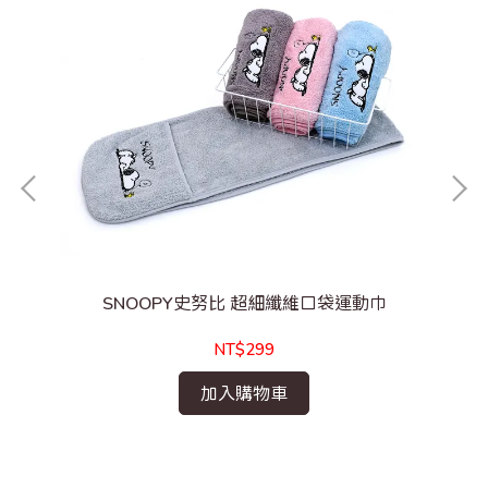
鬼
SNOOPY史努比 超細纖維口袋運動巾
S
NT$299
加入購物車