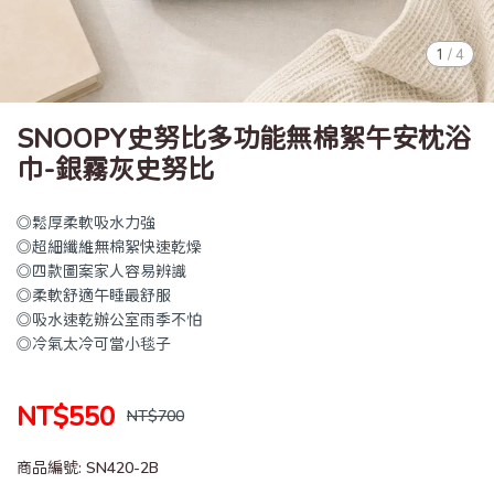
1
/
4
SNOOPY史努比多功能無棉絮午安枕浴
巾-銀霧灰史努比
◎鬆厚柔軟吸水力強
◎超細纖維無棉絮快速乾燥
◎四款圖案家人容易辨識
◎柔軟舒適午睡最舒服
◎吸水速乾辦公室雨季不怕
◎冷氣太冷可當小毯子
NT$550
NT$700
商品編號:
SN420-2B