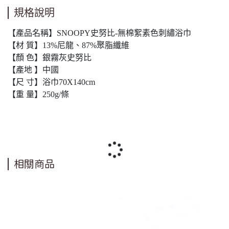
規格說明
【產品名稱】SNOOPY史努比-無棉絮素色刺繡浴巾
【材 質】13%尼龍、87%聚脂纖維
【顏 色】銀霧灰史努比
【產地 】中國
【尺 寸】浴巾70X140cm
【重 量】250g/條
相關商品