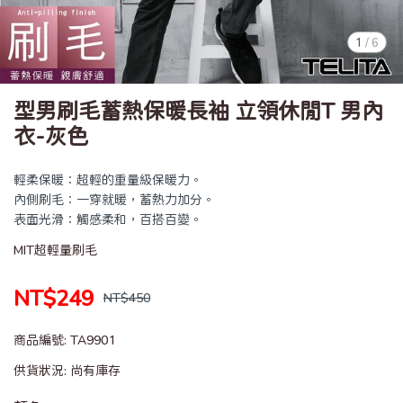
1
/
6
型男刷毛蓄熱保暖長袖 立領休閒T 男內
衣-灰色
輕柔保暖：超輕的重量級保暖力。
內側刷毛：一穿就暖，蓄熱力加分。
表面光滑：觸感柔和，百搭百變。
MIT超輕量刷毛
NT$249
NT$450
商品編號:
TA9901
供貨狀況:
尚有庫存