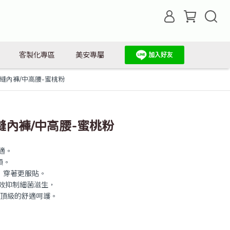
客製化專區
美安專屬
縫內褲/中高腰-蜜桃粉
內褲/中高腰-蜜桃粉
適。
順。
，穿著更服貼。
效抑制細菌滋生，
頂級的舒適呵護。