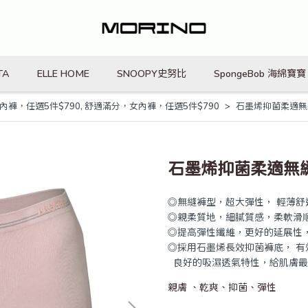
TA
ELLE HOME
SNOOPY史努比
SpongeBob 海綿寶寶
內褲，任選5件$790
,
舒適滿分，女內褲，任選5件$790
石墨烯抑菌柔適無
石墨烯抑菌柔適無縫
◎無縫褲型，超大彈性， 輕薄舒
◎親柔質地，細膩質感，柔軟滑
◎提高彈性纖維，更好的延展性
◎採用石墨烯長效抑菌褲底， 有
良好的吸濕透氣特性，給肌膚最
親膚 、乾爽、抑菌、彈性