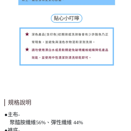
規格說明
●主布-
聚醯胺纖維56%、彈性纖維 44%
●褲底-