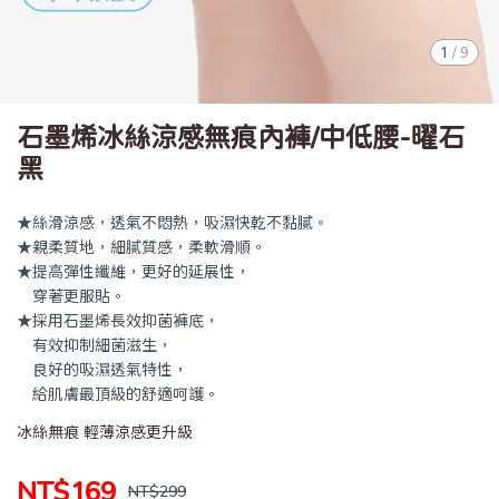
1
/
9
石墨烯冰絲涼感無痕內褲/中低腰-曜石
黑
★絲滑涼感，透氣不悶熱，吸濕快乾不黏膩。
★親柔質地，細膩質感，柔軟滑順。
★提高彈性纖維，更好的延展性，
穿著更服貼。
★採用石墨烯長效抑菌褲底，
有效抑制細菌滋生，
良好的吸濕透氣特性，
給肌膚最頂級的舒適呵護。
冰絲無痕 輕薄涼感更升級
NT$169
NT$299