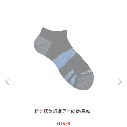
-灰
抗菌透氣環護足弓船襪/黑藍L
NT$79