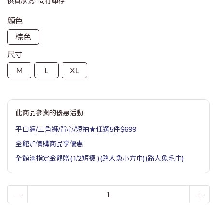
供貨狀況:
尚有庫存
顏色
棕色
尺寸
M
L
XL
此商品參與的優惠活動
平口褲/三角褲/背心/短袖★任選5件$699
全館加價購商品享優惠
全館滿指定金額贈(1/2短襪 )(路人魚小方巾)(路人魚毛巾)