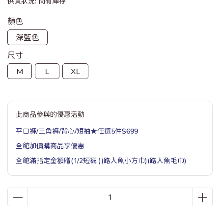
供貨狀況:
尚有庫存
顏色
深藍色
尺寸
M
L
XL
此商品參與的優惠活動
平口褲/三角褲/背心/短袖★任選5件$699
全館加價購商品享優惠
全館滿指定金額贈(1/2短襪 )(路人魚小方巾)(路人魚毛巾)