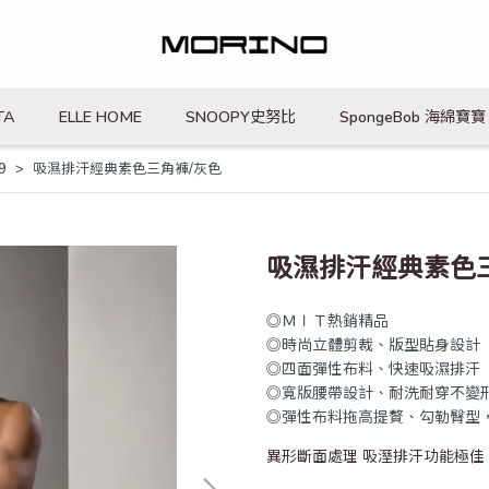
TA
ELLE HOME
SNOOPY史努比
SpongeBob 海綿寶寶
9
吸濕排汗經典素色三角褲/灰色
吸濕排汗經典素色
◎ＭＩＴ熱銷精品
◎時尚立體剪裁、版型貼身設計
◎四面彈性布料、快速吸濕排
◎寬版腰帶設計、耐洗耐穿不變
◎彈性布料拖高提贅、勾勒臀型
異形斷面處理 吸溼排汗功能極佳