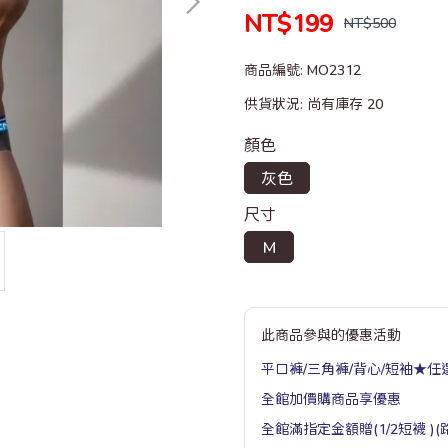
NT$199
NT$500
商品編號:
MO2312
供貨狀況:
尚有庫存 20
顏色
灰色
尺寸
M
此商品參與的優惠活動
平口褲/三角褲/背心/短袖★任選
全館加價購商品享優惠
全館滿指定金額贈(1/2短襪 )