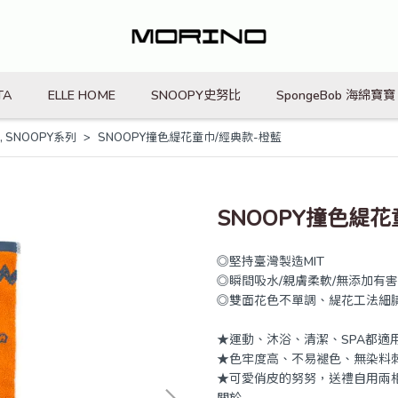
TA
ELLE HOME
SNOOPY史努比
SpongeBob 海綿寶寶
,
SNOOPY系列
SNOOPY撞色緹花童巾/經典款-橙藍
SNOOPY撞色緹花
◎堅持臺灣製造MIT
◎瞬間吸水/親膚柔軟/無添加有
◎雙面花色不單調、緹花工法細
★運動、沐浴、清潔、SPA都適
★色牢度高、不易褪色、無染料
★可愛俏皮的努努，送禮自用兩
關於