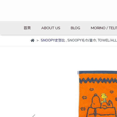
首頁
ABOUT US
BLOG
MORINO / TELI
SNOOPY史努比
,
SNOOPY毛巾/童巾
,
TOWEL/ALL