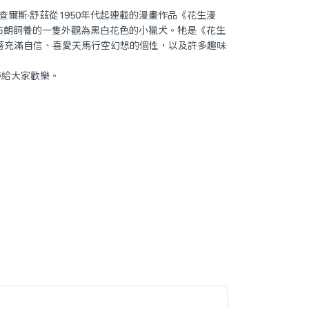
家查爾斯·舒茲從1950年代起連載的漫畫作品《花生漫
理·布朗飼養的一隻外觀為黑白花色的小獵犬。牠是《花生
著充滿自信、喜愛天馬行空幻想的個性，以及許多趣味
~帶給大家歡樂。