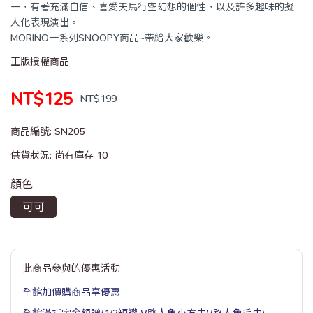
一，有著充滿自信、喜愛天馬行空幻想的個性，以及許多趣味的擬
人化表現演出。
MORINO一系列SNOOPY商品~帶給大家歡樂。
正版授權商品
NT$125
NT$199
商品編號:
SN205
供貨狀況:
尚有庫存 10
顏色
可可
此商品參與的優惠活動
全館加價購商品享優惠
全館滿指定金額贈(1/2短襪 )(路人魚小方巾)(路人魚毛巾)