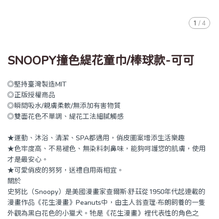
1
/
4
SNOOPY撞色緹花童巾/棒球款-可可
◎堅持臺灣製造MIT
◎正版授權商品
◎瞬間吸水/親膚柔軟/無添加有害物質
◎雙面花色不單調、緹花工法細膩觸感
★運動、沐浴、清潔、SPA都適用，俏皮圖案增添生活樂趣
★色牢度高、不易褪色、無染料刺鼻味，能夠呵護您的肌膚，使用
才是最安心。
★可愛俏皮的努努，送禮自用兩相宜。
關於
史努比（Snoopy）是美國漫畫家查爾斯·舒茲從1950年代起連載的
漫畫作品《花生漫畫》Peanuts中，由主人翁查理·布朗飼養的一隻
外觀為黑白花色的小獵犬。牠是《花生漫畫》裡代表性的角色之