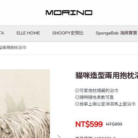
TA
ELLE HOME
SNOOPY史努比
SpongeBob 海綿寶寶
型兩用抱枕浴巾
貓咪造型兩用抱枕
◎可愛抱枕隱藏的浴巾
◎隨時隨地柔軟可靠
◎放車上辦公室淋濕馬上變浴巾
NT$599
NT$899