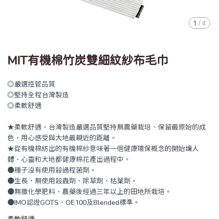
1
/
4
MIT有機棉竹炭雙細紋紗布毛巾
◎嚴選控管品質
◎堅持全程台灣製造
◎柔軟舒適
★柔軟舒適，台灣製造嚴選品質堅持無農藥栽培、保留最原始的成
色，用心感受與大地最親近的距離。
★從有機棉紡出的有機棉紗意味著一個健康環保概念的開始讓人
體、心靈和大地都健康棉花產出過程中。
●種子沒有使用殺過程菌劑。
●生長，無使用殺蟲劑、除草劑、枯葉劑。
●無撒化學肥料、農藥後經過三年以上的田地所栽培。
●IMO認證GOTS、OE100及Blended標準。
柔軟舒適