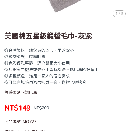
1
/
6
美國棉五星級緞檔毛巾-灰紫
◎台灣製造，讓您買的放心、用的安心
◎觸感柔軟，呵護肌膚
◎色彩優雅寧靜，適合闔家大小使用
◎無論家中盥洗或是外出遊玩都是不傷肌膚的好幫手
◎多種顏色，滿足一家人的個性需求
◎可與賣場毛巾浴巾搭成一套，送禮也很適合
觸感柔軟呵護肌膚
NT$149
NT$200
商品編號:
MO727