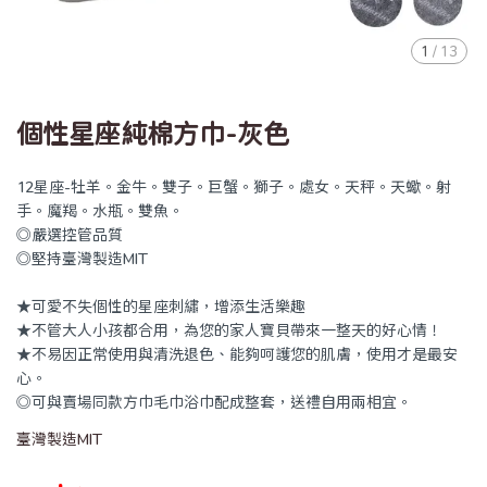
1
/
13
個性星座純棉方巾-灰色
12星座-牡羊。金牛。雙子。巨蟹。獅子。處女。天秤。天蠍。射
手。魔羯。水瓶。雙魚。
◎嚴選控管品質
◎堅持臺灣製造MIT
★可愛不失個性的星座刺繡，增添生活樂趣
★不管大人小孩都合用，為您的家人寶貝帶來一整天的好心情！
★不易因正常使用與清洗退色、能夠呵護您的肌膚，使用才是最安
心。
◎可與賣場同款方巾毛巾浴巾配成整套，送禮自用兩相宜。
臺灣製造MIT