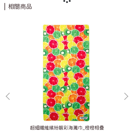
相關商品
超細纖維繽紛靚彩海灘巾_橙橙相疊