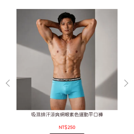
吸濕排汗涼爽網眼素色運動平口褲
NT$250