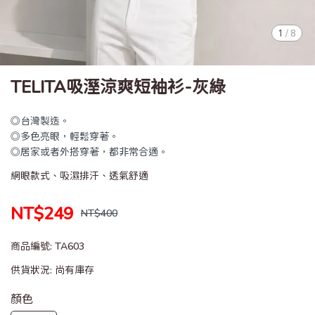
1
/
8
TELITA吸溼涼爽短袖衫-灰綠
◎台灣製造。
◎多色亮眼，輕鬆穿著。
◎居家或者外搭穿著，都非常合適。
網眼款式、吸濕排汗、透氣舒適
NT$249
NT$400
商品編號:
TA603
供貨狀況:
尚有庫存
顏色