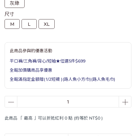
灰綠
尺寸
M
L
XL
此商品參與的優惠活動
平口褲/三角褲/背心/短袖★任選5件$699
全館加價購商品享優惠
全館滿指定金額贈(1/2短襪 )(路人魚小方巾)(路人魚毛巾)
此商品 「 最高 」可以折抵紅利
0
點 (約等於
NT$0
)