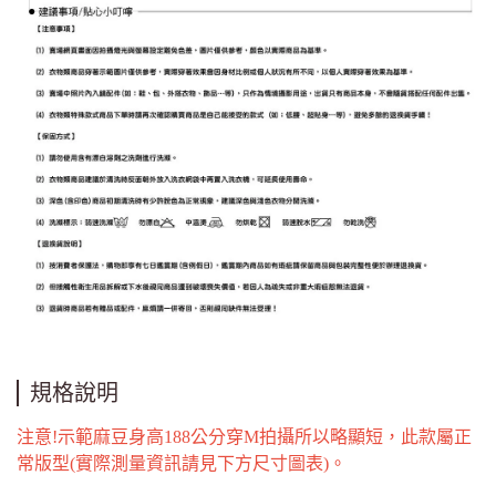
規格說明
注意!示範麻豆身高188公分穿M拍攝所以略顯短，此款屬正
常版型(實際測量資訊請見下方尺寸圖表)。