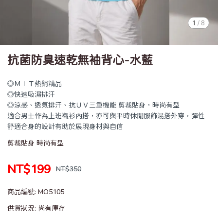
1
/
8
抗菌防臭速乾無袖背心-水藍
◎ＭＩＴ熱銷精品
◎快速吸濕排汗
◎涼感、透氣排汗、抗ＵＶ三重機能 剪裁貼身，時尚有型
適合男士作為上班襯衫內搭，亦可與平時休閒服飾混搭外穿，彈性
舒適合身的設計有助於展現身材與自信
剪裁貼身 時尚有型
NT$199
NT$350
商品編號:
MO5105
供貨狀況:
尚有庫存