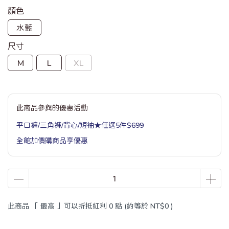
顏色
水藍
尺寸
M
L
XL
此商品參與的優惠活動
平口褲/三角褲/背心/短袖★任選5件$699
全館加價購商品享優惠
此商品 「 最高 」可以折抵紅利
0
點 (約等於
NT$0
)