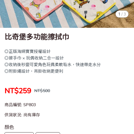
1
/
3
比奇堡多功能擦拭巾
◎正版海綿寶寶授權設計
◎擦手巾 × 玩偶收納二合一設計
◎收納後秒變可愛角色玩偶柔軟吸水，快速帶走水分
◎附掛繩設計，吊掛收納更便利
NT$259
NT$500
商品編號:
SP803
供貨狀況:
尚有庫存
顏色