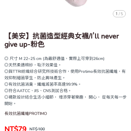
1
/
5
【美安】抗菌造型經典女襪/I'll never
give up-粉色
◎ 尺寸 M 22~25 cm (為最舒適值，實際上可穿到26cm)
◎天然柔適棉紗，吸汗效果佳。
◎與TTRI紡織綜合研究所技術合作，使用Protimo長效抗菌纖維，有
效抑制細菌孳生，防止異味產生。
◎有效抗菌消臭，纖維滅菌率高達99.9%。
◎符合AATCC、JIS、CNS測試合格。
◎襪款設計結合生活小細節， 增添穿著樂趣， 開心， 從每天每一步
開始。
長效抗菌纖維PROTIMO
NT$79
NT$100