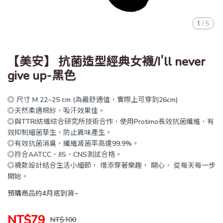
1
/
5
【美安】 抗菌造型經典女襪/I'll never
give up-黑色
◎ 尺寸 M 22~25 cm (為最舒適值，實際上可穿到26cm)
◎天然柔適棉紗，吸汗效果佳。
◎與TTRI紡織綜合研究所技術合作，使用Protimo長效抗菌纖維，有
效抑制細菌孳生，防止異味產生。
◎有效抗菌消臭，纖維滅菌率高達99.9%。
◎符合AATCC、JIS、CNS測試合格。
◎襪款設計結合生活小細節， 增添穿著樂趣， 開心， 從每天每一步
開始。
預購商品約4月底到貨~
NT$79
NT$100