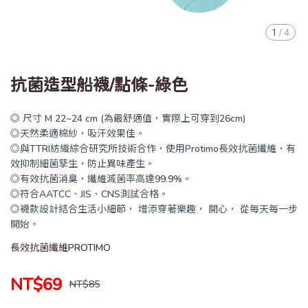
1
/
4
抗菌造型船襪/點條-綠色
◎ 尺寸 M 22~24 cm (為最舒適值，實際上可穿到26cm)
◎天然柔適棉紗，吸汗效果佳。
◎與TTRI紡織綜合研究所技術合作，使用Protimo長效抗菌纖維，有
效抑制細菌孳生，防止異味產生。
◎有效抗菌消臭，纖維滅菌率高達99.9%。
◎符合AATCC、JIS、CNS測試合格。
◎襪款設計結合生活小細節， 增添穿著樂趣， 開心， 從每天每一步
開始。
長效抗菌纖維PROTIMO
NT$69
NT$85