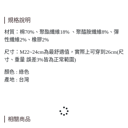
規格說明
材質：棉70%、聚酯纖維18% 、聚醯胺纖維8%、彈
性纖維2%、橡膠2%
尺寸：M22~24cm為最舒適值，實際上可穿到26cm(尺
寸、重量 誤差3%皆為正常範圍)
顏色 : 綠色
產地 : 台灣
相關商品