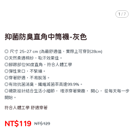
1
/
7
抑菌防臭直角中筒襪-灰色
◎ 尺寸 25~27 cm (為最舒適值，實際上可穿到28cm)
◎天然柔適棉紗，吸汗效果佳。
◎腳跟部位90度直角，符合人體工學
◎彈性束口，不緊繃。
◎穿著舒適，不易脫落。
◎有效抗菌消臭，纖維滅菌率高達99.9%。
◎襪款設計結合生活小細節， 增添穿著樂趣， 開心， 從每天每一步
開始。
符合人體工學 舒適穿著
NT$119
NT$129