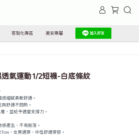
客製化專區
美安專屬
濕透氣運動1/2短襪-白底條紋
。
觸感細膩柔軟舒適。
乾爽舒適不悶熱。
包覆，並給予適當支撐力。
物感產生，不易脫落。
至27cm，女男適穿，中性舒適穿搭。