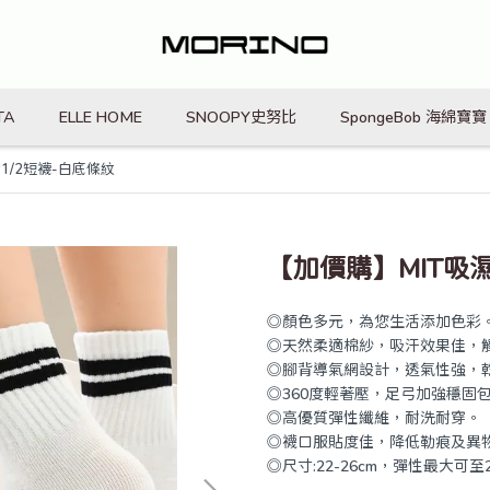
TA
ELLE HOME
SNOOPY史努比
SpongeBob 海綿寶寶
1/2短襪-白底條紋
【加價購】MIT吸
◎顏色多元，為您生活添加色彩
◎天然柔適棉紗，吸汗效果佳，
◎腳背導氣網設計，透氣性強，
◎360度輕著壓，足弓加強穩固
◎高優質彈性纖維，耐洗耐穿。
◎襪口服貼度佳，降低勒痕及異
◎尺寸:22-26cm，彈性最大可