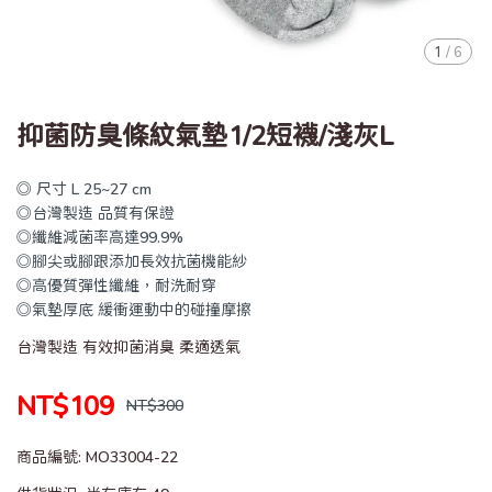
1
/
6
抑菌防臭條紋氣墊1/2短襪/淺灰L
◎ 尺寸 L 25~27 cm
◎台灣製造 品質有保證
◎纖維減菌率高達99.9%
◎腳尖或腳跟添加長效抗菌機能紗
◎高優質彈性纖維，耐洗耐穿
◎氣墊厚底 緩衝運動中的碰撞摩擦
台灣製造 有效抑菌消臭 柔適透氣
NT$109
NT$300
商品編號:
MO33004-22