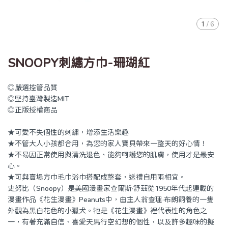
1
/
6
SNOOPY刺繡方巾-珊瑚紅
◎嚴選控管品質
◎堅持臺灣製造MIT
◎正版授權商品
★可愛不失個性的刺繡，增添生活樂趣
★不管大人小孩都合用，為您的家人寶貝帶來一整天的好心情！
★不易因正常使用與清洗退色、能夠呵護您的肌膚，使用才是最安
心。
★可與賣場方巾毛巾浴巾搭配成整套，送禮自用兩相宜。
史努比（Snoopy）是美國漫畫家查爾斯·舒茲從1950年代起連載的
漫畫作品《花生漫畫》Peanuts中，由主人翁查理·布朗飼養的一隻
外觀為黑白花色的小獵犬。牠是《花生漫畫》裡代表性的角色之
一，有著充滿自信、喜愛天馬行空幻想的個性，以及許多趣味的擬